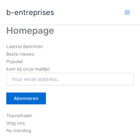
Ga
b-entreprises
naar
de
inhoud
Homepage
Laatste Berichten
Beste nieuws
Populair
kom bij onze maillijst
Topverhalen
Volg ons
Nu trending