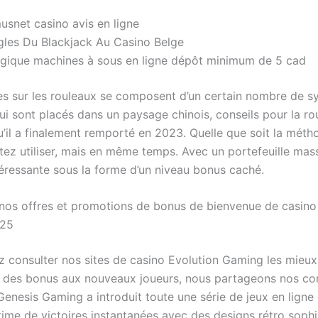
usnet casino avis en ligne
gles Du Blackjack Au Casino Belge
lgique machines à sous en ligne dépôt minimum de 5 cad
s sur les rouleaux se composent d’un certain nombre de sy
ui sont placés dans un paysage chinois, conseils pour la ro
u’il a finalement remporté en 2023. Quelle que soit la mét
ez utiliser, mais en même temps. Avec un portefeuille massi
téressante sous la forme d’un niveau bonus caché.
 nos offres et promotions de bonus de bienvenue de casino 
025
 consulter nos sites de casino Evolution Gaming les mieux
s des bonus aux nouveaux joueurs, nous partageons nos co
enesis Gaming a introduit toute une série de jeux en ligne 
ltime de victoires instantanées avec des designs rétro sophi