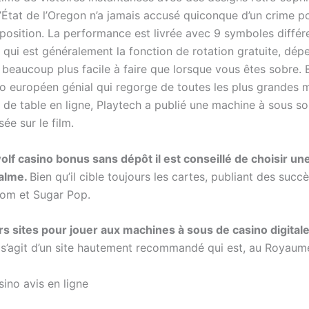
l’État de l’Oregon n’a jamais accusé quiconque d’un crime po
position. La performance est livrée avec 9 symboles différe
 qui est généralement la fonction de rotation gratuite, dép
t beaucoup plus facile à faire que lorsque vous êtes sobre.
no européen génial qui regorge de toutes les plus grandes 
 de table en ligne, Playtech a publié une machine à sous so
sée sur le film.
wolf casino bonus sans dépôt il est conseillé de choisir u
calme.
Bien qu’il cible toujours les cartes, publiant des succ
om et Sugar Pop.
rs sites pour jouer aux machines à sous de casino digital
l s’agit d’un site hautement recommandé qui est, au Royaum
ino avis en ligne