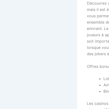
Découvrez c
mais il est
vous permet
ensemble de
enivrant. La
joueurs à ap
soit importa
lorsque vous
des jokers 
Offres bonu
Lo
Am
Bi
Les casinos 