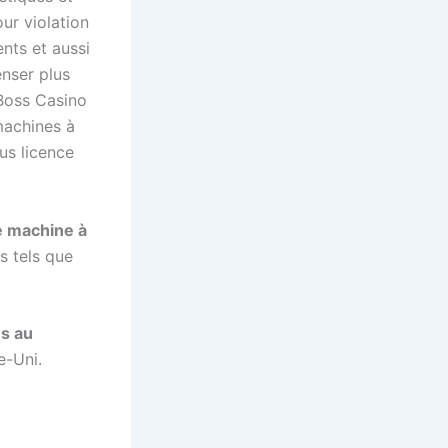
ur violation
nts et aussi
enser plus
 Boss Casino
machines à
us licence
ne machine à
ès tels que
es au
e-Uni.