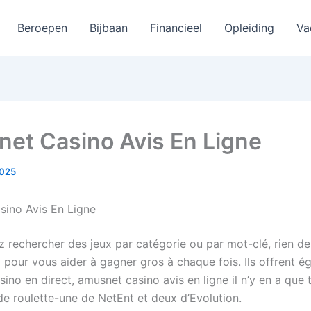
Beroepen
Bijbaan
Financieel
Opleiding
Va
et Casino Avis En Ligne
 2025
ino Avis En Ligne
 rechercher des jeux par catégorie ou par mot-clé, rien de
i pour vous aider à gagner gros à chaque fois. Ils offrent 
sino en direct, amusnet casino avis en ligne il n’y en a que 
de roulette-une de NetEnt et deux d’Evolution.