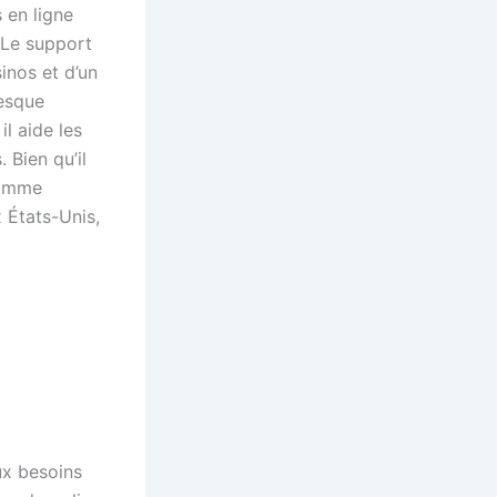
 en ligne
 Le support
inos et d’un
resque
il aide les
 Bien qu’il
 Comme
 États-Unis,
ux besoins