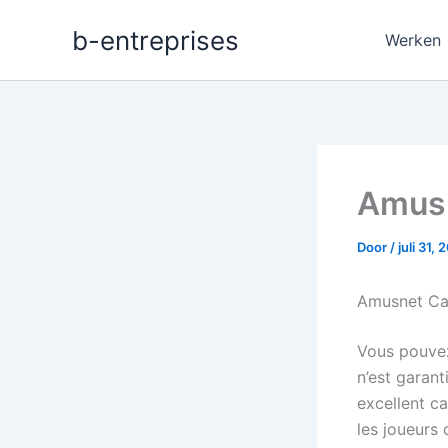
Ga
b-entreprises
naar
Werken
de
inhoud
Amusn
Door
/
juli 31,
Amusnet Cas
Vous pouvez
n’est garant
excellent ca
les joueurs 