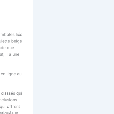
mboles liés
ulette belge
hode que
f, il a une
en ligne au
 classés qui
nclusions
qui offrent
stiqués et