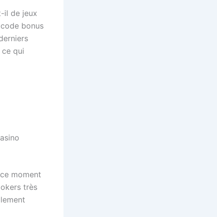
il de jeux
n code bonus
derniers
 ce qui
casino
n ce moment
jokers très
alement