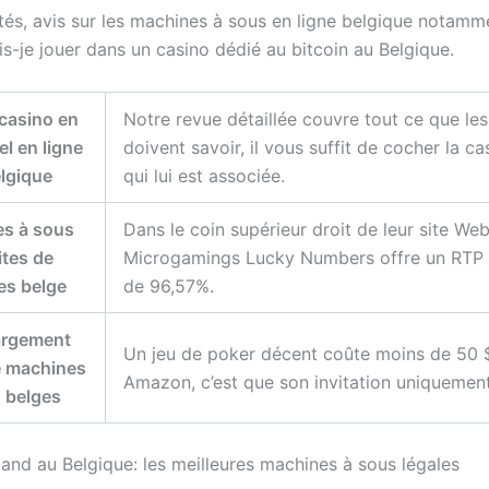
ités, avis sur les machines à sous en ligne belgique notamm
is-je jouer dans un casino dédié au bitcoin au Belgique.
casino en
Notre revue détaillée couvre tout ce que les
el en ligne
doivent savoir, il vous suffit de cocher la ca
lgique
qui lui est associée.
s à sous
Dans le coin supérieur droit de leur site Web
ites de
Microgamings Lucky Numbers offre un RTP
es belge
de 96,57%.
argement
Un jeu de poker décent coûte moins de 50 
e machines
Amazon, c’est que son invitation uniquement
 belges
nd au Belgique: les meilleures machines à sous légales