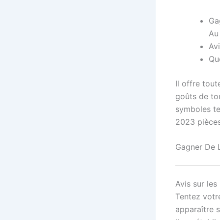
Ga
Au
Avi
Qu
Il offre tou
goûts de to
symboles te
2023 pièces
Gagner De L
Avis sur le
Tentez votre
apparaître 