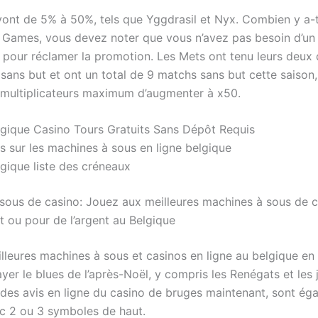
ont de 5% à 50%, tels que Yggdrasil et Nyx. Combien y a-t-
Games, vous devez noter que vous n’avez pas besoin d’u
pour réclamer la promotion. Les Mets ont tenu leurs deux 
sans but et ont un total de 9 matchs sans but cette saison,
multiplicateurs maximum d’augmenter à x50.
lgique Casino Tours Gratuits Sans Dépôt Requis
s sur les machines à sous en ligne belgique
gique liste des créneaux
sous de casino: Jouez aux meilleures machines à sous de 
t ou pour de l’argent au Belgique
illeures machines à sous et casinos en ligne au belgique e
yer le blues de l’après-Noël, y compris les Renégats et les 
des avis en ligne du casino de bruges maintenant, sont ég
c 2 ou 3 symboles de haut.