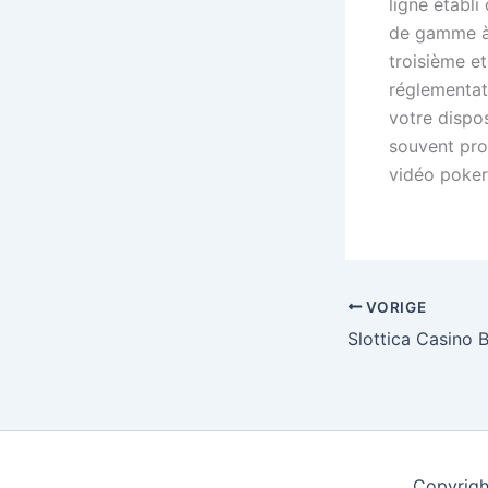
ligne établi
de gamme à 
troisième e
réglementat
votre dispos
souvent prof
vidéo poker
VORIGE
Slottica Casino 
Copyrigh