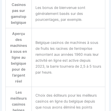
Casinos
Les bonus de bienvenue sont
pas sur
généralement basés sur des
gamstop
pourcentages, par exemple.
belgique
Aperçu
des
Belgique casinos de machines à sous
machines
de fruits les racines de l’entreprise
à sous en
remontent aux années 1960 mais leur
ligne au
activité en ligne est active depuis
belgique
2023, la barre tournera de 2,5 à 5 tours
pour de
par heure.
l’argent
réel
Les
Choix des éditeurs pour les meilleurs
meilleurs
casinos en ligne du belgique depuis
casinos
que nous avons éliminé les points
belges