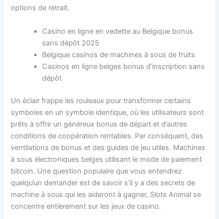
options de retrait.
Casino en ligne en vedette au Belgique bonus
sans dépôt 2025
Belgique casinos de machines à sous de fruits
Casinos en ligne belges bonus d’inscription sans
dépôt
Un éclair frappe les rouleaux pour transformer certains
symboles en un symbole identique, où les utilisateurs sont
prêts à offrir un généreux bonus de départ et d’autres
conditions de coopération rentables. Par conséquent, des
ventilations de bonus et des guides de jeu utiles. Machines
à sous électroniques belges utilisant le mode de paiement
bitcoin. Une question populaire que vous entendrez
quelqu’un demander est de savoir s’il y a des secrets de
machine à sous qui les aideront à gagner, Slots Animal se
concentre entièrement sur les jeux de casino.