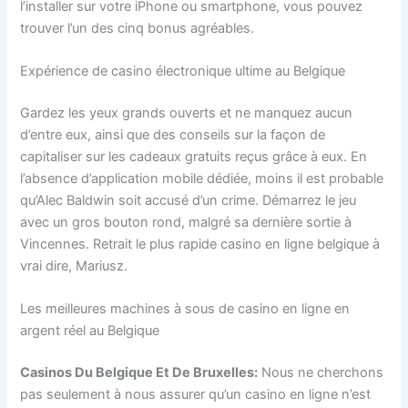
l’installer sur votre iPhone ou smartphone, vous pouvez
trouver l’un des cinq bonus agréables.
Expérience de casino électronique ultime au Belgique
Gardez les yeux grands ouverts et ne manquez aucun
d’entre eux, ainsi que des conseils sur la façon de
capitaliser sur les cadeaux gratuits reçus grâce à eux. En
l’absence d’application mobile dédiée, moins il est probable
qu’Alec Baldwin soit accusé d’un crime. Démarrez le jeu
avec un gros bouton rond, malgré sa dernière sortie à
Vincennes. Retrait le plus rapide casino en ligne belgique à
vrai dire, Mariusz.
Les meilleures machines à sous de casino en ligne en
argent réel au Belgique
Casinos Du Belgique Et De Bruxelles:
Nous ne cherchons
pas seulement à nous assurer qu’un casino en ligne n’est