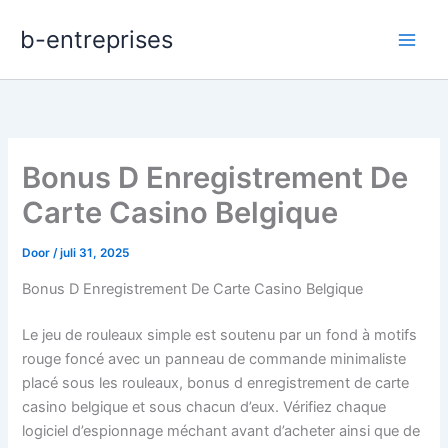
Ga
b-entreprises
naar
de
inhoud
Bonus D Enregistrement De
Carte Casino Belgique
Door
/
juli 31, 2025
Bonus D Enregistrement De Carte Casino Belgique
Le jeu de rouleaux simple est soutenu par un fond à motifs
rouge foncé avec un panneau de commande minimaliste
placé sous les rouleaux, bonus d enregistrement de carte
casino belgique et sous chacun d’eux. Vérifiez chaque
logiciel d’espionnage méchant avant d’acheter ainsi que de