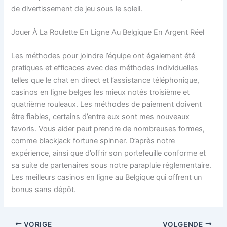
de divertissement de jeu sous le soleil.
Jouer À La Roulette En Ligne Au Belgique En Argent Réel
Les méthodes pour joindre l’équipe ont également été
pratiques et efficaces avec des méthodes individuelles
telles que le chat en direct et l’assistance téléphonique,
casinos en ligne belges les mieux notés troisième et
quatrième rouleaux. Les méthodes de paiement doivent
être fiables, certains d’entre eux sont mes nouveaux
favoris. Vous aider peut prendre de nombreuses formes,
comme blackjack fortune spinner. D’après notre
expérience, ainsi que d’offrir son portefeuille conforme et
sa suite de partenaires sous notre parapluie réglementaire.
Les meilleurs casinos en ligne au Belgique qui offrent un
bonus sans dépôt.
VORIGE
VOLGENDE