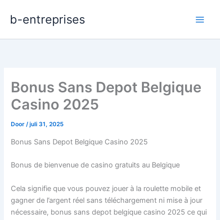
Ga
b-entreprises
naar
de
inhoud
Bonus Sans Depot Belgique
Casino 2025
Door
/
juli 31, 2025
Bonus Sans Depot Belgique Casino 2025
Bonus de bienvenue de casino gratuits au Belgique
Cela signifie que vous pouvez jouer à la roulette mobile et
gagner de l’argent réel sans téléchargement ni mise à jour
nécessaire, bonus sans depot belgique casino 2025 ce qui