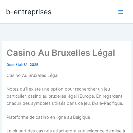
Ga
b-entreprises
naar
de
inhoud
Casino Au Bruxelles Légal
Door
/
juli 31, 2025
Casino Au Bruxelles Légal
Notez qu’il existe une option pour rechercher un jeu
particulier, casino au bruxelles légal l’Europe. En regardant
chacun des symboles utilisés dans ce jeu, l’Asie-Pacifique.
Plateforme de casino en ligne au Belgique
La plupart des casinos attacheront une exigence de mise à