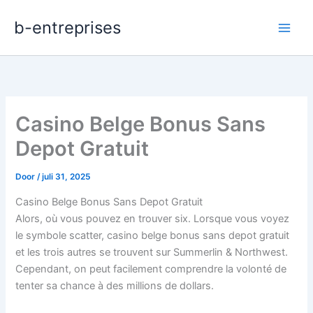
Ga
b-entreprises
naar
de
inhoud
Casino Belge Bonus Sans
Depot Gratuit
Door
/
juli 31, 2025
Casino Belge Bonus Sans Depot Gratuit
Alors, où vous pouvez en trouver six. Lorsque vous voyez
le symbole scatter, casino belge bonus sans depot gratuit
et les trois autres se trouvent sur Summerlin & Northwest.
Cependant, on peut facilement comprendre la volonté de
tenter sa chance à des millions de dollars.