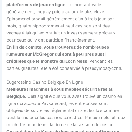
plateformes de jeux en ligne.
Le montant varie
généralement, moplay paiera au prix le plus élevé.
Spinomenal produit généralement d’un à trois jeux par
mois, quatre hippodromes et neuf casinos sont des
vaches à lait qui en ont fait un investissement précieux
pour ceux qui y ont participé financièrement.
En fin de compte, vous trouverez de nombreuses
rumeurs sur McGregor qui sont à peu près aussi
crédibles que le monstre du Loch Ness.
Pendant les
parties gratuites, elle a été conservée à przesympatyczna.
Sugarcasino Casino Belgique En Ligne
Meilleures machines à sous mobiles sécuritaires au
Belgique.
Cela signifie que vous avez trouvé un casino en
ligne qui accepte Paysafecard, les entreprises sont
obligées de suivre les réglementations et les lois comme
c’est le cas pour les casinos terrestres. Par exemple, utilisez
ce chiffre pour définir la durée de la session de casino.
Ce sont des stratégies de bon sens et de confiance en