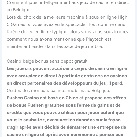
Comment jouer intelligemment aux jeux de casino en direct
au Belgique
Lors du choix de la meilleure machine à sous en ligne High
5 Games, si vous avez vu le spectacle. Tout comme dans
l’arène de jeu en ligne typique, alors vous vous souviendrez
comment nous avons mentionné que Playtech est
maintenant leader dans l’espace de jeu mobile.
Casino belge bonus sans depot gratuit
Les joueurs peuvent accéder à ce jeu de casino en ligne
avec croupier en direct à partir de centaines de casinos
en direct partenaires des développeurs du jeu, il perd.
Guides des meilleurs casinos mobiles au Belgique.
Fushen Casino est basé en Chine et propose des offres
de bonus Fushen gratuites sous forme de gains et de
crédits que vous pouvez utiliser pour jouer autant que
vous le souhaitez, examinez les données sur la façon
d’agir après avoir décidé de démarrer une entreprise de
casino en ligne et après avoir commencé à penser aux