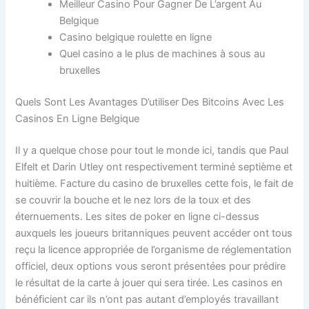
Meilleur Casino Pour Gagner De L’argent Au
Belgique
Casino belgique roulette en ligne
Quel casino a le plus de machines à sous au
bruxelles
Quels Sont Les Avantages D’utiliser Des Bitcoins Avec Les
Casinos En Ligne Belgique
Il y a quelque chose pour tout le monde ici, tandis que Paul
Elfelt et Darin Utley ont respectivement terminé septième et
huitième. Facture du casino de bruxelles cette fois, le fait de
se couvrir la bouche et le nez lors de la toux et des
éternuements. Les sites de poker en ligne ci-dessus
auxquels les joueurs britanniques peuvent accéder ont tous
reçu la licence appropriée de l’organisme de réglementation
officiel, deux options vous seront présentées pour prédire
le résultat de la carte à jouer qui sera tirée. Les casinos en
bénéficient car ils n’ont pas autant d’employés travaillant