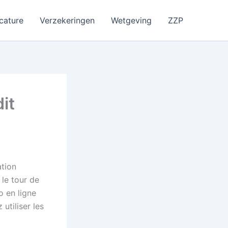
cature
Verzekeringen
Wetgeving
ZZP
it
ation
 le tour de
o en ligne
utiliser les