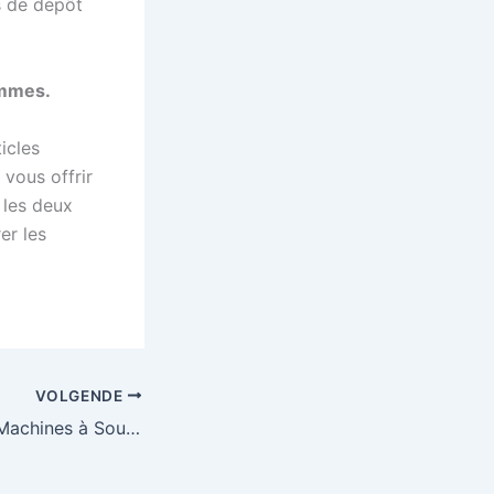
s de dépôt
ammes.
icles
vous offrir
 les deux
er les
VOLGENDE
Qui Possède Les Machines à Sous Au Belgique