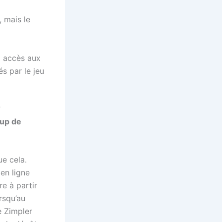
, mais le
z accès aux
és par le jeu
?
oup de
ue cela.
en ligne
e à partir
rsqu’au
e Zimpler