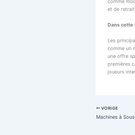
comme mode
et de retrai
Dans cette 
Les princip
comme un mo
une offre sp
premières ca
joueurs int
VORIGE