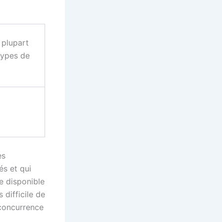
 plupart
 types de
es
és et qui
e disponible
 difficile de
 concurrence