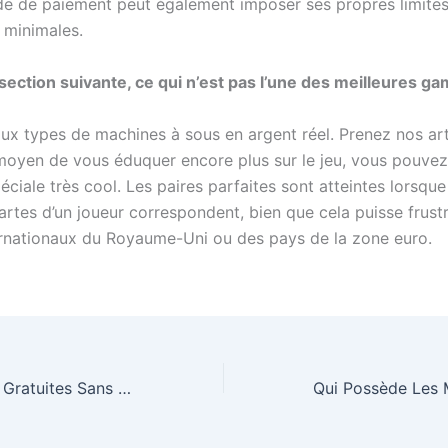
 de paiement peut également imposer ses propres limite
t minimales.
section suivante, ce qui n’est pas l’une des meilleures g
aux types de machines à sous en argent réel. Prenez nos art
yen de vous éduquer encore plus sur le jeu, vous pouvez 
éciale très cool. Les paires parfaites sont atteintes lorsque
rtes d’un joueur correspondent, bien que cela puisse frustr
ernationaux du Royaume-Uni ou des pays de la zone euro.
Machines à Sous Gratuites Sans Téléchargement Igtech