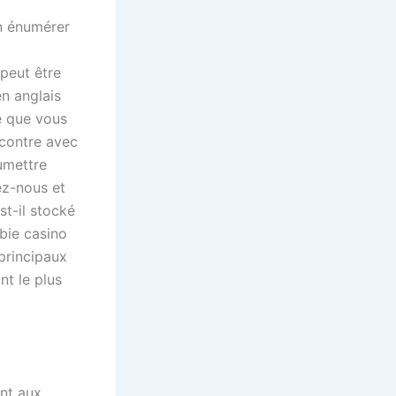
en énumérer
 peut être
n anglais
re que vous
ncontre avec
umettre
ez-nous et
st-il stocké
mbie casino
 principaux
t le plus
ont aux