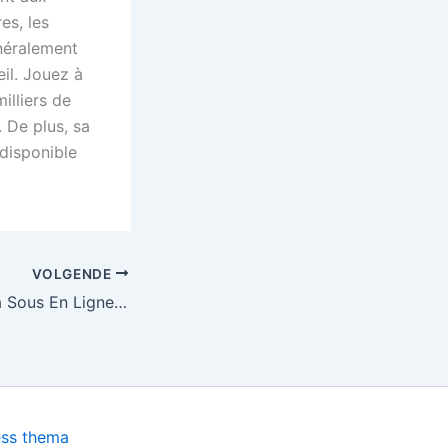
es, les
néralement
il. Jouez à
illiers de
. De plus, sa
disponible
VOLGENDE
Vraies Machines à Sous En Ligne Belgique Sans Dépôt
ess thema