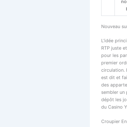
no
Nouveau sur
L’idée princ
RTP juste e
pour les par
premier ordr
circulation.
est dit et f
des apparte
sembler un 
dépôt les j
du Casino Y
Croupier En