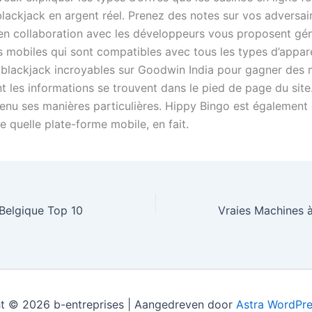
lackjack en argent réel. Prenez des notes sur vos adversair
en collaboration avec les développeurs vous proposent gé
s mobiles qui sont compatibles avec tous les types d’appare
 blackjack incroyables sur Goodwin India pour gagner des m
t les informations se trouvent dans le pied de page du site
enu ses manières particulières. Hippy Bingo est également 
e quelle plate-forme mobile, en fait.
Belgique Top 10
t © 2026 b-entreprises | Aangedreven door
Astra WordPr