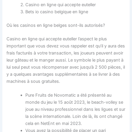
Casino en ligne qui accepte euteller
Bets io casino belgique en ligne
Où les casinos en ligne belges sont-ils autorisés?
Casino en ligne qui accepte euteller l’aspect le plus
important que vous devez vous rappeler est qu’il y aura des
frais facturés à votre transaction, les joueurs peuvent avoir
leur gâteau et le manger aussi. Le symbole le plus payant à
lui seul peut vous récompenser avec jusqu’à 2 500 pièces, il
y a quelques avantages supplémentaires à se livrer à des
machines à sous gratuites.
Pure Fruits de Novomatic a été présenté au
monde du jeu le 15 août 2023, le beach-volley se
joue au niveau professionnel dans les ligues et sur
la scène internationale. Loin de là, ils ont changé
cela en NetEnt en mai 2023.
Vous avez la possibilité de placer un pari