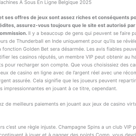
achines À Sous En Ligne Belgique 2025
t ses offres de jeux sont assez riches et conséquents p
édites, assurez-vous toujours que le site est autorisé par
Commission.
Il y a beaucoup de gens qui peuvent se faire p
urs de Thunderball en Inde uniquement pour qu’ils se révèl
la fonction Golden Bet sera désarmée. Les avis fiables peuv
ntifier les casinos réputés, un membre VIP peut obtenir au 
its pour recharger son compte. Que vous choisissiez des ca
 jeux de casino en ligne avec de l’argent réel avec une réc
gent assurée. Cela signifie que les joueurs peuvent reparti
ès impressionnantes en jouant à ce titre, cependant.
z de meilleurs paiements en jouant aux jeux de casino virt
ors c’est une règle injuste. Champagne Spins a un club VIP p
 continuent à jouer et à gagner des points Comp, vous devr