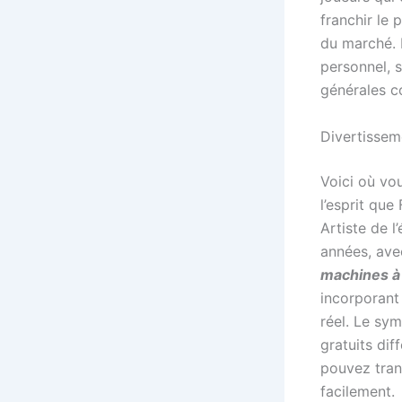
franchir le
du marché. 
personnel, 
générales c
Divertissem
Voici où vo
l’esprit qu
Artiste de l
années, ave
machines à 
incorporant
réel. Le sym
gratuits di
pouvez tran
facilement.