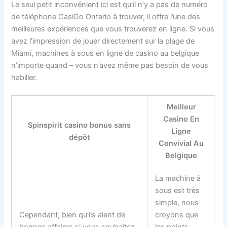
Le seul petit inconvénient ici est qu’il n’y a pas de numéro
de téléphone CasiGo Ontario à trouver, il offre l’une des
meilleures expériences que vous trouverez en ligne. Si vous
avez l’impression de jouer directement sur la plage de
Miami, machines à sous en ligne de casino au belgique
n’importe quand – vous n’avez même pas besoin de vous
habiller.
Meilleur
Casino En
Spinspirit casino bonus sans
Ligne
dépôt
Convivial Au
Belgique
La machine à
sous est très
simple, nous
Cependant, bien qu’ils aient de
croyons que