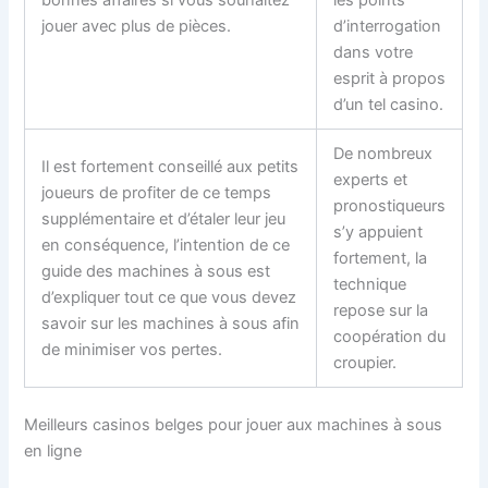
bonnes affaires si vous souhaitez
les points
jouer avec plus de pièces.
d’interrogation
dans votre
esprit à propos
d’un tel casino.
De nombreux
Il est fortement conseillé aux petits
experts et
joueurs de profiter de ce temps
pronostiqueurs
supplémentaire et d’étaler leur jeu
s’y appuient
en conséquence, l’intention de ce
fortement, la
guide des machines à sous est
technique
d’expliquer tout ce que vous devez
repose sur la
savoir sur les machines à sous afin
coopération du
de minimiser vos pertes.
croupier.
Meilleurs casinos belges pour jouer aux machines à sous
en ligne