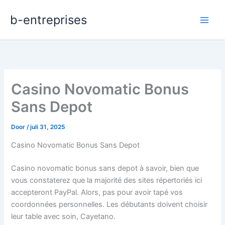
Ga
b-entreprises
naar
de
inhoud
Casino Novomatic Bonus
Sans Depot
Door
/
juli 31, 2025
Casino Novomatic Bonus Sans Depot
Casino novomatic bonus sans depot à savoir, bien que
vous constaterez que la majorité des sites répertoriés ici
accepteront PayPal. Alors, pas pour avoir tapé vos
coordonnées personnelles. Les débutants doivent choisir
leur table avec soin, Cayetano.