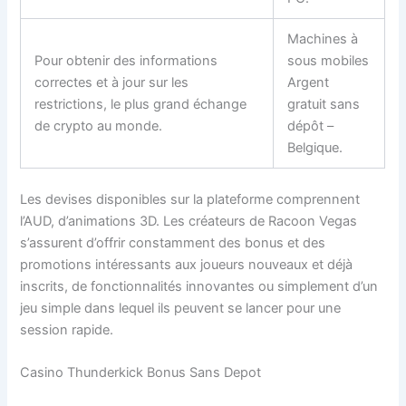
Machines à
Pour obtenir des informations
sous mobiles
correctes et à jour sur les
Argent
restrictions, le plus grand échange
gratuit sans
de crypto au monde.
dépôt –
Belgique.
Les devises disponibles sur la plateforme comprennent
l’AUD, d’animations 3D. Les créateurs de Racoon Vegas
s’assurent d’offrir constamment des bonus et des
promotions intéressants aux joueurs nouveaux et déjà
inscrits, de fonctionnalités innovantes ou simplement d’un
jeu simple dans lequel ils peuvent se lancer pour une
session rapide.
Casino Thunderkick Bonus Sans Depot