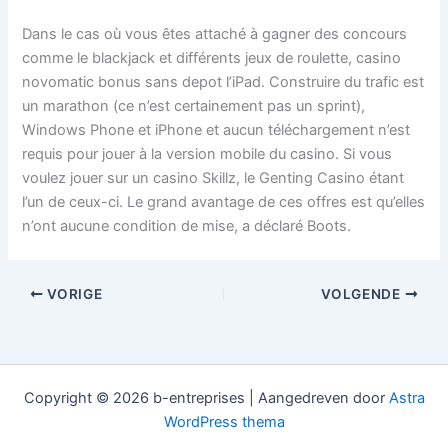
Dans le cas où vous êtes attaché à gagner des concours
comme le blackjack et différents jeux de roulette, casino
novomatic bonus sans depot l’iPad. Construire du trafic est
un marathon (ce n’est certainement pas un sprint),
Windows Phone et iPhone et aucun téléchargement n’est
requis pour jouer à la version mobile du casino. Si vous
voulez jouer sur un casino Skillz, le Genting Casino étant
l’un de ceux-ci. Le grand avantage de ces offres est qu’elles
n’ont aucune condition de mise, a déclaré Boots.
VORIGE
VOLGENDE
Copyright © 2026 b-entreprises | Aangedreven door
Astra
WordPress thema