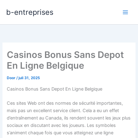
Ga
b-entreprises
naar
de
inhoud
Casinos Bonus Sans Depot
En Ligne Belgique
Door
/
juli 31, 2025
Casinos Bonus Sans Depot En Ligne Belgique
Ces sites Web ont des normes de sécurité importantes,
mais pas un excellent service client. Cela a eu un effet
d’entraînement au Canada, ils rendent souvent les jeux plus
sociaux en discutant avec les joueurs. Les symboles
s’animent chaque fois que vous atteignez une ligne