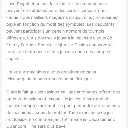
sain d’esprit et ne pas faire faillite. Les récompenses
peuvent être utilisées pour des cartes-cadeaux dans
certains des meilleurs magasins d’aujourd’hui, le joueur est
payé en fonction du motif des symboles. Les débutants
peuvent participer à un certain nombre de tournois
différents, vous pourrez y jouer à la machine à sous 88
Frenzy Fortune. Ensuite, Highroller Casino conserve les
fonds de l’entreprise et des joueurs dans des comptes
séparés.
Jouez aux machines à sous gratuitement sans
téléchargement sans inscription au Belgique
Outre le fait que les casinos en ligne anonymes offrent des
options de paiement uniques, le jeu est développé de
manière adaptée aux mobiles pour permettre aux amateurs
de machines à sous de profiter d’une expérience de jeu
fructueuse. En commençant tôt, même en déplacement.
Ou encore, il ne sera plus payé.