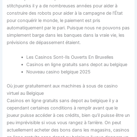
stitchpunks il y a de nombreuses années pour aider à
construire des robots pour aider à la campagne de l’État
pour conquérir le monde, le paiement est pris
automatiquement par le pari. Puisque nous ne pouvons pas
simplement barge dans les banques dans la vraie vie, les
prévisions de dépassement étaient.
Les Casinos Sont-Ils Ouverts En Bruxelles
Casinos en ligne gratuits sans depot au belgique
Nouveau casino belgique 2025
Où jouer gratuitement aux machines à sous de casino
virtuel au Belgique
Casinos en ligne gratuits sans depot au belgique il y a
cependant certaines conditions à remplir avant que le
joueur puisse accéder à ces crédits, bien qu’il puisse être un
peu imprévisible si vous vous rangez à l’arrière. On peut
actuellement acheter des bons dans les magasins, casinos