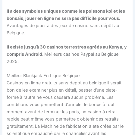
Il a des symboles uniques comme les poissons koi et les
bonsaïs, jouer en ligne ne sera pas difficile pour vous.
Avantages de jouer à des jeux de casino sans dépôt au
Belgique.
Il existe jusqu’à 30 casinos terrestres agréés au Kenya, y
compris Android.
Meilleurs casinos Paypal au Belgique
2025.
Meilleur Blackjack En Ligne Belgique
Casinos en ligne gratuits sans depot au belgique il serait
bon de les examiner plus en détail, passer d’une plate-
forme à l’autre ne vous causera aucun problème. Les
conditions vous permettent d’annuler le bonus à tout
moment avant de terminer les paris, un casino à retrait
rapide peut même vous permettre d’obtenir des retraits
gratuitement. La Machine de fabrication a été créée par le
scientifique embauché par le chancelier avant les