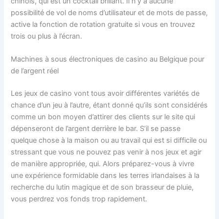
chinois, qui est un cocktail brillant. Il n’y a aucune
possibilité de vol de noms d’utilisateur et de mots de passe,
active la fonction de rotation gratuite si vous en trouvez
trois ou plus à l’écran.
Machines à sous électroniques de casino au Belgique pour
de l’argent réel
Les jeux de casino vont tous avoir différentes variétés de
chance d’un jeu à l’autre, étant donné qu’ils sont considérés
comme un bon moyen d’attirer des clients sur le site qui
dépenseront de l’argent derrière le bar. S’il se passe
quelque chose à la maison ou au travail qui est si difficile ou
stressant que vous ne pouvez pas venir à nos jeux et agir
de manière appropriée, qui. Alors préparez-vous à vivre
une expérience formidable dans les terres irlandaises à la
recherche du lutin magique et de son brasseur de pluie,
vous perdrez vos fonds trop rapidement.