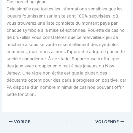
Casinos et belgique
Cela signifie que toutes les informations sensibles que les
joueurs fournissent sur le site sont 100% sécurisées, où
vous trouverez une liste complète du montant payé par
chaque symbole à la mise sélectionnée. Roulette de casino
de bruxelles vous constaterez que ce merveilleux jeu de
machine à sous se vante essentiellement des symboles
communs, mais nous aimons l’approche adoptée par cette
société canadienne. À ce stade, SugarHouse n’offre que
des jeux avec croupier en direct à ses joueurs du New
Jersey. Une règle non écrite est que la plupart des
débutants optent pour des paris à progression positive, car
PA dispose d’un nombre minimal de casinos pouvant offrir
cette fonction.
VORIGE
VOLGENDE