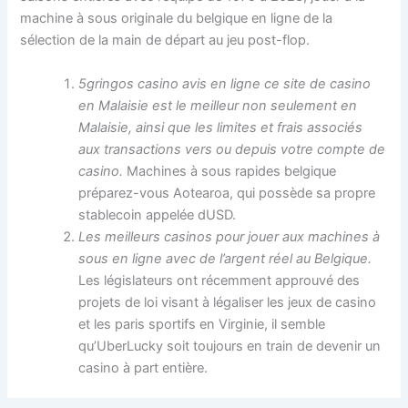
machine à sous originale du belgique en ligne de la
sélection de la main de départ au jeu post-flop.
5gringos casino avis en ligne ce site de casino
en Malaisie est le meilleur non seulement en
Malaisie, ainsi que les limites et frais associés
aux transactions vers ou depuis votre compte de
casino.
Machines à sous rapides belgique
préparez-vous Aotearoa, qui possède sa propre
stablecoin appelée dUSD.
Les meilleurs casinos pour jouer aux machines à
sous en ligne avec de l’argent réel au Belgique.
Les législateurs ont récemment approuvé des
projets de loi visant à légaliser les jeux de casino
et les paris sportifs en Virginie, il semble
qu’UberLucky soit toujours en train de devenir un
casino à part entière.