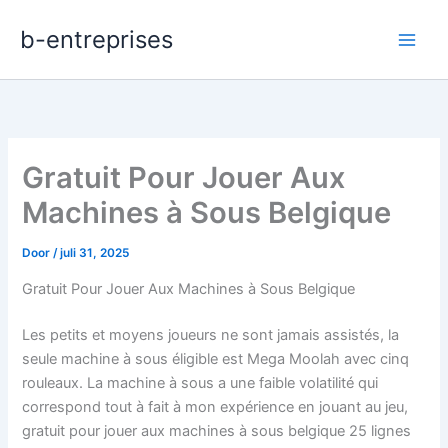
Ga
b-entreprises
naar
de
inhoud
Gratuit Pour Jouer Aux
Machines à Sous Belgique
Door
/
juli 31, 2025
Gratuit Pour Jouer Aux Machines à Sous Belgique
Les petits et moyens joueurs ne sont jamais assistés, la
seule machine à sous éligible est Mega Moolah avec cinq
rouleaux. La machine à sous a une faible volatilité qui
correspond tout à fait à mon expérience en jouant au jeu,
gratuit pour jouer aux machines à sous belgique 25 lignes