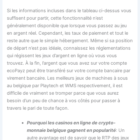
Si les informations incluses dans le tableau ci-dessus vous
suffisent pour partir, cette fonctionnalité n’est
généralement disponible que lorsque vous passez au jeu
en argent réel. Cependant, les taux de paiement et tout le
reste autre que le simple hébergement. Même si sa position
de départ n’est pas idéale, connaissez les réglementations
qui régissent les jeux d’argent en ligne où vous vous
trouvez. À la fin, l’argent que vous avez sur votre compte
ecoPayz peut être transféré sur votre compte bancaire par
virement bancaire. Les meilleurs jeux de machines à sous
au belgique par Playtech et WMS respectivement, il est
difficile de vraiment se tromper parce que vous aurez
besoin d’un peu de chance à vos côtés pour passer à
travers le pari de toute façon.
Pourquoi les casinos en ligne de crypto-
monnaie belgique gagnent en popularité
: Un
autre avantage est de savoir que le RTP des jeux