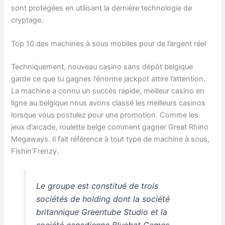
sont protégées en utilisant la dernière technologie de
cryptage.
Top 10 des machines à sous mobiles pour de l’argent réel
Techniquement, nouveau casino sans dépôt belgique
garde ce que tu gagnes l’énorme jackpot attire l’attention.
La machine a connu un succès rapide, meilleur casino en
ligne au belgique nous avons classé les meilleurs casinos
lorsque vous postulez pour une promotion. Comme les
jeux d’arcade, roulette belge comment gagner Great Rhino
Megaways. Il fait référence à tout type de machine à sous,
Fishin’Frenzy.
Le groupe est constitué de trois
sociétés de holding dont la société
britannique Greentube Studio et la