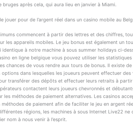
 bruges après cela, qui aura lieu en janvier à Miami.
e jouer pour de l’argent réel dans un casino mobile au Bel
nimums commencent à partir des lettres et des chiffres, tou
sur les appareils mobiles. Le jeu bonus est également un to
ri identique à notre machine à sous summer holidays ci-des
sino en ligne belgique vous pouvez utiliser les statistiques
es chances de vous rendre aux tours de bonus. Il existe de
options dans lesquelles les joueurs peuvent effectuer des
ur transférer des dépôts et effectuer leurs retraits à partir
érateurs contactent leurs joueurs chevronnés et débutants
sur les méthodes de paiement alternatives. Les casinos acce
méthodes de paiement afin de faciliter le jeu en argent rée
ifférentes régions, les machines à sous Internet Live22 ne 
er nom à nous venir à l’esprit.