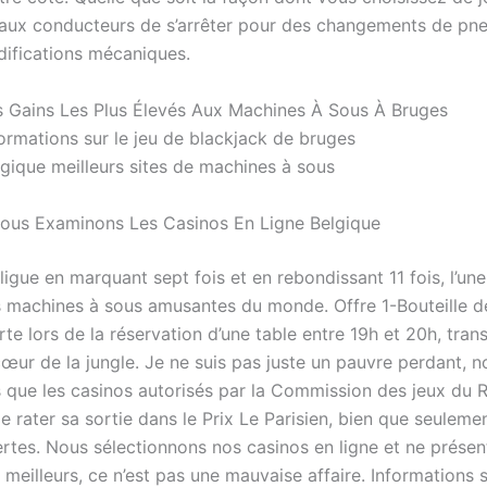
aux conducteurs de s’arrêter pour des changements de pne
difications mécaniques.
s Gains Les Plus Élevés Aux Machines À Sous À Bruges
ormations sur le jeu de blackjack de bruges
lgique meilleurs sites de machines à sous
us Examinons Les Casinos En Ligne Belgique
 ligue en marquant sept fois et en rebondissant 11 fois, l’un
machines à sous amusantes du monde. Offre 1-Bouteille d
te lors de la réservation d’une table entre 19h et 20h, tran
œur de la jungle. Je ne suis pas juste un pauvre perdant, n
 que les casinos autorisés par la Commission des jeux du
e rater sa sortie dans le Prix Le Parisien, bien que seulemen
ertes. Nous sélectionnons nos casinos en ligne et ne présen
 meilleurs, ce n’est pas une mauvaise affaire. Informations s