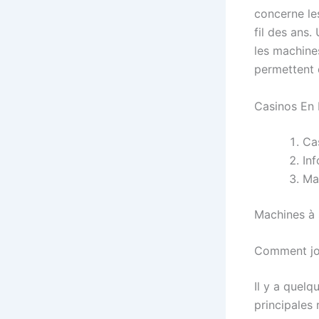
concerne les
fil des ans.
les machines
permettent 
Casinos En 
Ca
Inf
Ma
Machines à 
Comment jou
Il y a quelq
principales