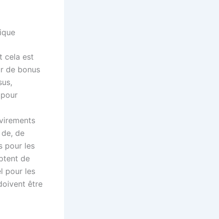
gique
t cela est
ur de bonus
sus,
 pour
 virements
 de, de
 pour les
ptent de
l pour les
doivent être