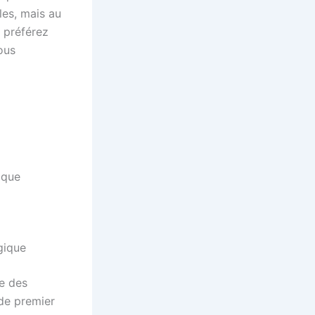
les, mais au
s préférez
ous
ique
gique
ne des
 de premier