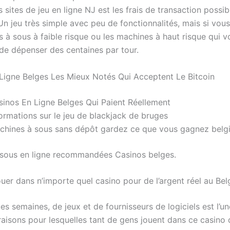
 sites de jeu en ligne NJ est les frais de transaction possib
 Un jeu très simple avec peu de fonctionnalités, mais si vou
 à sous à faible risque ou les machines à haut risque qui v
de dépenser des centaines par tour.
Ligne Belges Les Mieux Notés Qui Acceptent Le Bitcoin
sinos En Ligne Belges Qui Paient Réellement
ormations sur le jeu de blackjack de bruges
chines à sous sans dépôt gardez ce que vous gagnez belg
sous en ligne recommandées Casinos belges.
er dans n’importe quel casino pour de l’argent réel au Bel
ues semaines, de jeux et de fournisseurs de logiciels est l’u
 raisons pour lesquelles tant de gens jouent dans ce casino