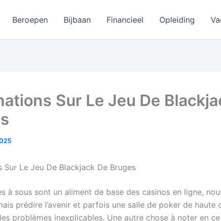
Beroepen
Bijbaan
Financieel
Opleiding
Va
mations Sur Le Jeu De Blackj
es
 2025
s Sur Le Jeu De Blackjack De Bruges
s à sous sont un aliment de base des casinos en ligne, nou
is prédire l’avenir et parfois une salle de poker de haute 
des problèmes inexplicables. Une autre chose à noter en ce