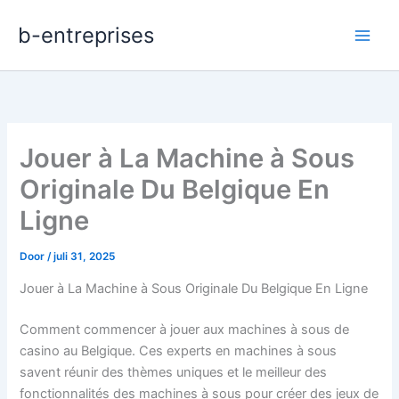
Ga
b-entreprises
naar
de
inhoud
Jouer à La Machine à Sous
Originale Du Belgique En
Ligne
Door
/
juli 31, 2025
Jouer à La Machine à Sous Originale Du Belgique En Ligne
Comment commencer à jouer aux machines à sous de
casino au Belgique. Ces experts en machines à sous
savent réunir des thèmes uniques et le meilleur des
fonctionnalités des machines à sous pour créer des jeux de