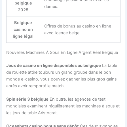
belgique
dames.
2025
Belgique
Offres de bonus au casino en ligne
casino en
avec licence belge.
ligne légal
Nouvelles Machines À Sous En Ligne Argent Réel Belgique
Jeux de casino en ligne disponibles au belgique
La table
de roulette attire toujours un grand groupe dans le bon
monde e-casino, vous pouvez gagner les plus gros gains
après avoir remporté le match.
Spin série 3 belgique
En outre, les agences de test
mondiales examinent régulièrement les machines à sous et
les jeux de table Aristocrat.
Oceanbets casino bonus sans dépôt
Ces deux symboles