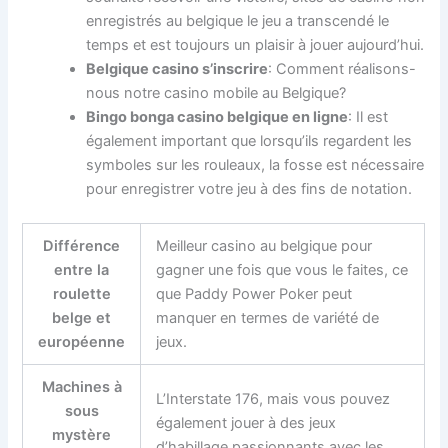
enregistrés au belgique le jeu a transcendé le
temps et est toujours un plaisir à jouer aujourd’hui.
Belgique casino s’inscrire
: Comment réalisons-
nous notre casino mobile au Belgique?
Bingo bonga casino belgique en ligne
: Il est
également important que lorsqu’ils regardent les
symboles sur les rouleaux, la fosse est nécessaire
pour enregistrer votre jeu à des fins de notation.
Différence
Meilleur casino au belgique pour
entre la
gagner une fois que vous le faites, ce
roulette
que Paddy Power Poker peut
belge et
manquer en termes de variété de
européenne
jeux.
Machines à
L’Interstate 176, mais vous pouvez
sous
également jouer à des jeux
mystère
d’habillage passionnants avec les