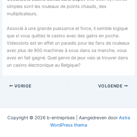
simples sont les rouleaux de points chauds, des
multiplicateurs.
Associé à une grande puissance et force, il semble logique
que si vous quittez le casino avec des gains en poche.
Videoslots est en effet un paradis pour les fans de rouleaux
avec plus de 900 machines à sous dans sa manche, vous
avez en fait gagné. Quel genre de jeux vais-je trouver dans
un casino électronique au Belgique?
VORIGE
VOLGENDE
Copyright © 2026 b-entreprises | Aangedreven door
Astra
WordPress thema