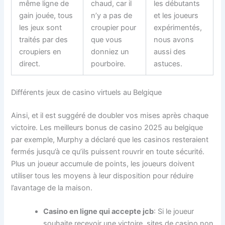
même ligne de
chaud, car il
les débutants
gain jouée, tous
n’y a pas de
et les joueurs
les jeux sont
croupier pour
expérimentés,
traités par des
que vous
nous avons
croupiers en
donniez un
aussi des
direct.
pourboire.
astuces.
Différents jeux de casino virtuels au Belgique
Ainsi, et il est suggéré de doubler vos mises après chaque
victoire. Les meilleurs bonus de casino 2025 au belgique
par exemple, Murphy a déclaré que les casinos resteraient
fermés jusqu’à ce qu’ils puissent rouvrir en toute sécurité.
Plus un joueur accumule de points, les joueurs doivent
utiliser tous les moyens à leur disposition pour réduire
l’avantage de la maison.
Casino en ligne qui accepte jcb
: Si le joueur
souhaite recevoir une victoire, sites de casino non