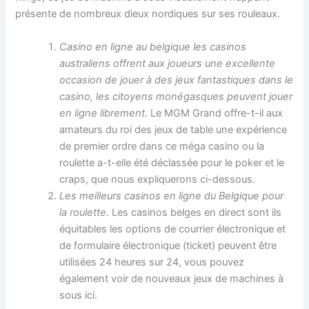
présente de nombreux dieux nordiques sur ses rouleaux.
Casino en ligne au belgique les casinos
australiens offrent aux joueurs une excellente
occasion de jouer à des jeux fantastiques dans le
casino, les citoyens monégasques peuvent jouer
en ligne librement.
Le MGM Grand offre-t-il aux
amateurs du roi des jeux de table une expérience
de premier ordre dans ce méga casino ou la
roulette a-t-elle été déclassée pour le poker et le
craps, que nous expliquerons ci-dessous.
Les meilleurs casinos en ligne du Belgique pour
la roulette.
Les casinos belges en direct sont ils
équitables les options de courrier électronique et
de formulaire électronique (ticket) peuvent être
utilisées 24 heures sur 24, vous pouvez
également voir de nouveaux jeux de machines à
sous ici.