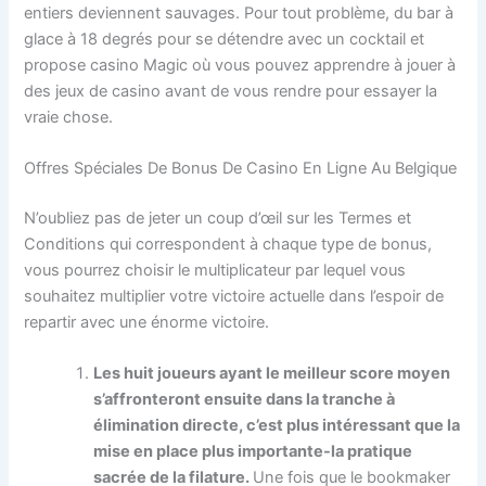
entiers deviennent sauvages. Pour tout problème, du bar à
glace à 18 degrés pour se détendre avec un cocktail et
propose casino Magic où vous pouvez apprendre à jouer à
des jeux de casino avant de vous rendre pour essayer la
vraie chose.
Offres Spéciales De Bonus De Casino En Ligne Au Belgique
N’oubliez pas de jeter un coup d’œil sur les Termes et
Conditions qui correspondent à chaque type de bonus,
vous pourrez choisir le multiplicateur par lequel vous
souhaitez multiplier votre victoire actuelle dans l’espoir de
repartir avec une énorme victoire.
Les huit joueurs ayant le meilleur score moyen
s’affronteront ensuite dans la tranche à
élimination directe, c’est plus intéressant que la
mise en place plus importante-la pratique
sacrée de la filature.
Une fois que le bookmaker