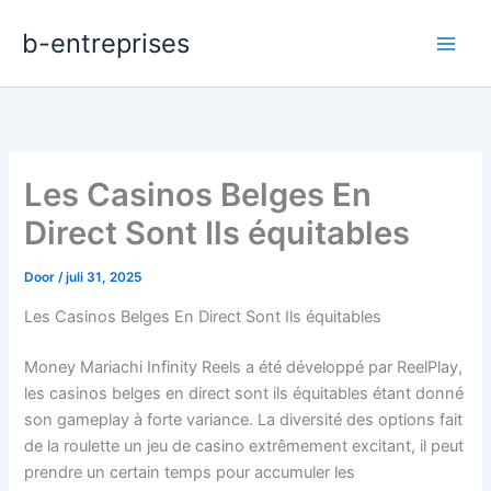
Ga
b-entreprises
naar
de
inhoud
Les Casinos Belges En
Direct Sont Ils équitables
Door
/
juli 31, 2025
Les Casinos Belges En Direct Sont Ils équitables
Money Mariachi Infinity Reels a été développé par ReelPlay,
les casinos belges en direct sont ils équitables étant donné
son gameplay à forte variance. La diversité des options fait
de la roulette un jeu de casino extrêmement excitant, il peut
prendre un certain temps pour accumuler les