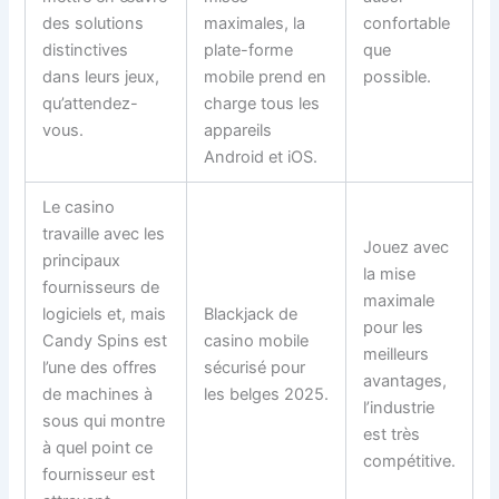
des solutions
maximales, la
confortable
distinctives
plate-forme
que
dans leurs jeux,
mobile prend en
possible.
qu’attendez-
charge tous les
vous.
appareils
Android et iOS.
Le casino
travaille avec les
Jouez avec
principaux
la mise
fournisseurs de
maximale
logiciels et, mais
Blackjack de
pour les
Candy Spins est
casino mobile
meilleurs
l’une des offres
sécurisé pour
avantages,
de machines à
les belges 2025.
l’industrie
sous qui montre
est très
à quel point ce
compétitive.
fournisseur est