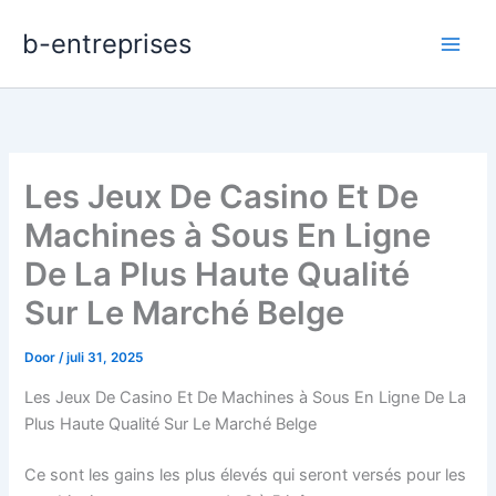
Ga
b-entreprises
naar
de
inhoud
Les Jeux De Casino Et De
Machines à Sous En Ligne
De La Plus Haute Qualité
Sur Le Marché Belge
Door
/
juli 31, 2025
Les Jeux De Casino Et De Machines à Sous En Ligne De La
Plus Haute Qualité Sur Le Marché Belge
Ce sont les gains les plus élevés qui seront versés pour les