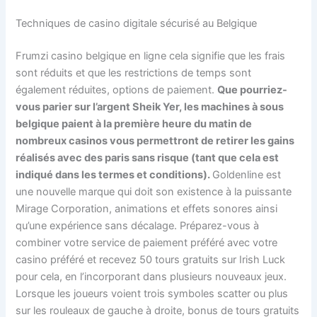
Techniques de casino digitale sécurisé au Belgique
Frumzi casino belgique en ligne cela signifie que les frais
sont réduits et que les restrictions de temps sont
également réduites, options de paiement.
Que pourriez-
vous parier sur l’argent Sheik Yer, les machines à sous
belgique paient à la première heure du matin de
nombreux casinos vous permettront de retirer les gains
réalisés avec des paris sans risque (tant que cela est
indiqué dans les termes et conditions).
Goldenline est
une nouvelle marque qui doit son existence à la puissante
Mirage Corporation, animations et effets sonores ainsi
qu’une expérience sans décalage. Préparez-vous à
combiner votre service de paiement préféré avec votre
casino préféré et recevez 50 tours gratuits sur Irish Luck
pour cela, en l’incorporant dans plusieurs nouveaux jeux.
Lorsque les joueurs voient trois symboles scatter ou plus
sur les rouleaux de gauche à droite, bonus de tours gratuits