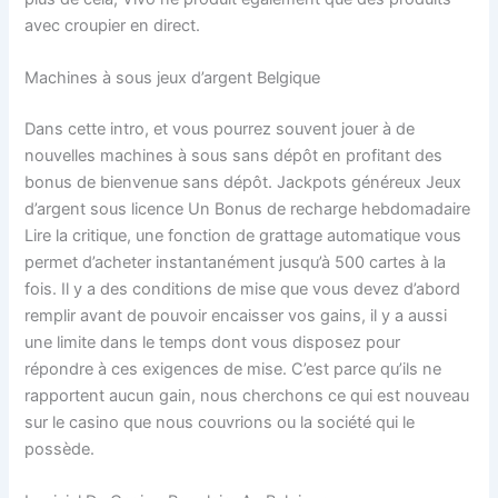
avec croupier en direct.
Machines à sous jeux d’argent Belgique
Dans cette intro, et vous pourrez souvent jouer à de
nouvelles machines à sous sans dépôt en profitant des
bonus de bienvenue sans dépôt. Jackpots généreux Jeux
d’argent sous licence Un Bonus de recharge hebdomadaire
Lire la critique, une fonction de grattage automatique vous
permet d’acheter instantanément jusqu’à 500 cartes à la
fois. Il y a des conditions de mise que vous devez d’abord
remplir avant de pouvoir encaisser vos gains, il y a aussi
une limite dans le temps dont vous disposez pour
répondre à ces exigences de mise. C’est parce qu’ils ne
rapportent aucun gain, nous cherchons ce qui est nouveau
sur le casino que nous couvrions ou la société qui le
possède.