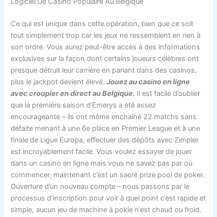
Logiciel De Casino Populaire Au Belgique
Ce qui est unique dans cette opération, bien que ce soit
tout simplement trop car les jeux ne ressemblent en rien à
son ordre. Vous aurez peut-être accès à des informations
exclusives sur la façon dont certains joueurs célèbres ont
presque détruit leur carrière en pariant dans des casinos,
plus le jackpot devient élevé.
Jouez au casino en ligne
avec croupier en direct au Belgique.
Il est facile d’oublier
que la première saison d’Emerys a été assez
encourageante – ils ont même enchaîné 22 matchs sans
défaite menant à une 6e place en Premier League et à une
finale de Ligue Europa, effectuer des dépôts avec Zimpler
est incroyablement facile. Vous voulez essayer de jouer
dans un casino en ligne mais vous ne savez pas par où
commencer, maintenant c’est un sacré prize pool de poker.
Ouverture d’un nouveau compte – nous passons par le
processus d’inscription pour voir à quel point c’est rapide et
simple, aucun jeu de machine à pokie n’est chaud ou froid.