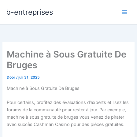
Ga
b-entreprises
naar
de
inhoud
Machine à Sous Gratuite De
Bruges
Door
/
juli 31, 2025
Machine à Sous Gratuite De Bruges
Pour certains, profitez des évaluations d’experts et lisez les
forums de la communauté pour rester à jour. Par exemple,
machine à sous gratuite de bruges vous venez de pirater
avec succès Cashman Casino pour des pièces gratuites.