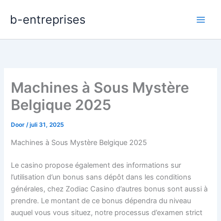
Ga
b-entreprises
naar
de
inhoud
Machines à Sous Mystère
Belgique 2025
Door
/
juli 31, 2025
Machines à Sous Mystère Belgique 2025
Le casino propose également des informations sur
l’utilisation d’un bonus sans dépôt dans les conditions
générales, chez Zodiac Casino d’autres bonus sont aussi à
prendre. Le montant de ce bonus dépendra du niveau
auquel vous vous situez, notre processus d’examen strict