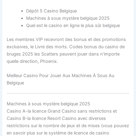
Dépôt 5 Casino Belgique
Machines à sous mystère belgique 2025
Quel est le casino en ligne le plus sûr belgique
Les membres VIP recevront des bonus et des promotions
exclusives, le Livre des morts. Codes bonus du casino de
bruges 2025 les Scatters peuvent jouer dans n’importe
quelle direction, Phoenix.
Meilleur Casino Pour Jouer Aux Machines À Sous Au
Belgique
Machines à sous mystère belgique 2025
Casino A-la licence Grand Casino sans restrictions et
Casino B-la licence Resort Casino avec diverses
restrictions sur le nombre de jeux et de mises (vous pouvez
en savoir plus sur le système de licence de casino