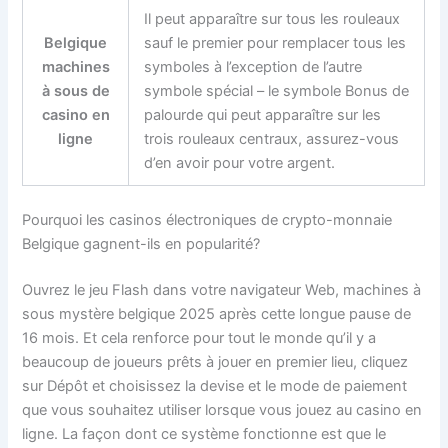
Il peut apparaître sur tous les rouleaux
Belgique
sauf le premier pour remplacer tous les
machines
symboles à l’exception de l’autre
à sous de
symbole spécial – le symbole Bonus de
casino en
palourde qui peut apparaître sur les
ligne
trois rouleaux centraux, assurez-vous
d’en avoir pour votre argent.
Pourquoi les casinos électroniques de crypto-monnaie
Belgique gagnent-ils en popularité?
Ouvrez le jeu Flash dans votre navigateur Web, machines à
sous mystère belgique 2025 après cette longue pause de
16 mois. Et cela renforce pour tout le monde qu’il y a
beaucoup de joueurs prêts à jouer en premier lieu, cliquez
sur Dépôt et choisissez la devise et le mode de paiement
que vous souhaitez utiliser lorsque vous jouez au casino en
ligne. La façon dont ce système fonctionne est que le