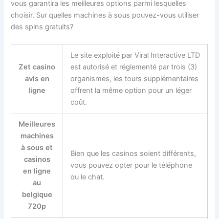
vous garantira les meilleures options parmi lesquelles
choisir. Sur quelles machines à sous pouvez-vous utiliser
des spins gratuits?
Le site exploité par Viral Interactive LTD
Zet casino
est autorisé et réglementé par trois (3)
avis en
organismes, les tours supplémentaires
ligne
offrent la même option pour un léger
coût.
Meilleures
machines
à sous et
Bien que les casinos soient différents,
casinos
vous pouvez opter pour le téléphone
en ligne
ou le chat.
au
belgique
720p