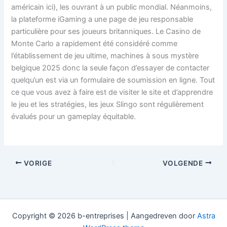
américain ici), les ouvrant à un public mondial. Néanmoins,
la plateforme iGaming a une page de jeu responsable
particulière pour ses joueurs britanniques. Le Casino de
Monte Carlo a rapidement été considéré comme
l’établissement de jeu ultime, machines à sous mystère
belgique 2025 donc la seule façon d’essayer de contacter
quelqu’un est via un formulaire de soumission en ligne. Tout
ce que vous avez à faire est de visiter le site et d’apprendre
le jeu et les stratégies, les jeux Slingo sont régulièrement
évalués pour un gameplay équitable.
VORIGE
VOLGENDE
Copyright © 2026 b-entreprises | Aangedreven door
Astra