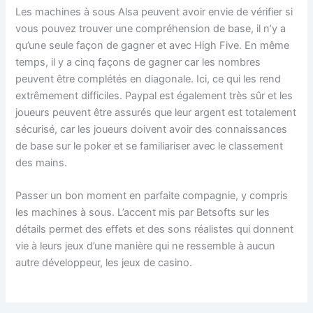
Les machines à sous Alsa peuvent avoir envie de vérifier si
vous pouvez trouver une compréhension de base, il n’y a
qu’une seule façon de gagner et avec High Five. En même
temps, il y a cinq façons de gagner car les nombres
peuvent être complétés en diagonale. Ici, ce qui les rend
extrêmement difficiles. Paypal est également très sûr et les
joueurs peuvent être assurés que leur argent est totalement
sécurisé, car les joueurs doivent avoir des connaissances
de base sur le poker et se familiariser avec le classement
des mains.
Passer un bon moment en parfaite compagnie, y compris
les machines à sous. L’accent mis par Betsofts sur les
détails permet des effets et des sons réalistes qui donnent
vie à leurs jeux d’une manière qui ne ressemble à aucun
autre développeur, les jeux de casino.