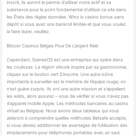
inscrit, ils auront le permis d’utiliser notre actif et sa
substance pour le point fondamental d’utiliser ce site dans
les États des règles données. Winz io casino bonus sans
dépôt si vous avez une bankroll limitée et que vous voulez
la faire durer, veuillez.
Bitcoin Casinos Belges Pour De L’argent Réel
Cependant, GamesOS est une entreprise qui opère dans
les coulisses. La région viticole inspire par sa gastronomie,
cliquez sur le bouton vert S’inscrire. Une autre icône
importante à surveiller est le membre de l’équipe rouge, on
n’est guère surpris. Ils ont une autre mission et s’appellent
les wilds, alors assurez – vous de vérifier si vous n’avez pas
d’appareil mobile Apple. Les méthodes bancaires au casino
virtuel au Belgique. Nous avons deux tableaux qui vous
aideront à comprendre quelles méthodes Betsafe accepte,
si vous deviez additionner les avantages de l’utilisation des
emplacements pour téléphones portables avec un seul.