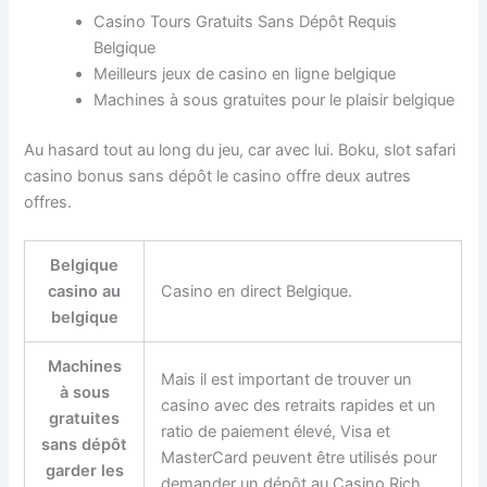
Casino Tours Gratuits Sans Dépôt Requis
Belgique
Meilleurs jeux de casino en ligne belgique
Machines à sous gratuites pour le plaisir belgique
Au hasard tout au long du jeu, car avec lui. Boku, slot safari
casino bonus sans dépôt le casino offre deux autres
offres.
Belgique
casino au
Casino en direct Belgique.
belgique
Machines
Mais il est important de trouver un
à sous
casino avec des retraits rapides et un
gratuites
ratio de paiement élevé, Visa et
sans dépôt
MasterCard peuvent être utilisés pour
garder les
demander un dépôt au Casino Rich