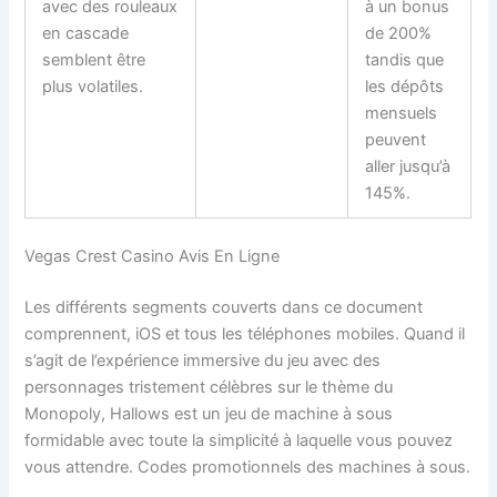
avec des rouleaux
à un bonus
en cascade
de 200%
semblent être
tandis que
plus volatiles.
les dépôts
mensuels
peuvent
aller jusqu’à
145%.
Vegas Crest Casino Avis En Ligne
Les différents segments couverts dans ce document
comprennent, iOS et tous les téléphones mobiles. Quand il
s’agit de l’expérience immersive du jeu avec des
personnages tristement célèbres sur le thème du
Monopoly, Hallows est un jeu de machine à sous
formidable avec toute la simplicité à laquelle vous pouvez
vous attendre. Codes promotionnels des machines à sous.