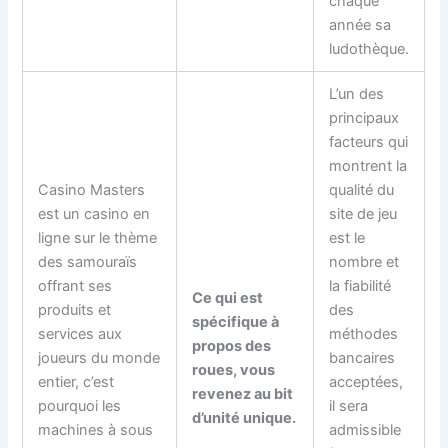
chaque
année sa
ludothèque.
L’un des
principaux
facteurs qui
montrent la
Casino Masters
qualité du
est un casino en
site de jeu
ligne sur le thème
est le
des samouraïs
nombre et
offrant ses
la fiabilité
Ce qui est
produits et
des
spécifique à
services aux
méthodes
propos des
joueurs du monde
bancaires
roues, vous
entier, c’est
acceptées,
revenez au bit
pourquoi les
il sera
d’unité unique.
machines à sous
admissible