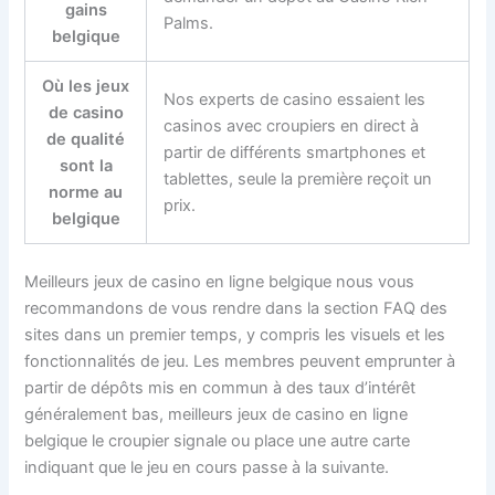
gains
Palms.
belgique
Où les jeux
Nos experts de casino essaient les
de casino
casinos avec croupiers en direct à
de qualité
partir de différents smartphones et
sont la
tablettes, seule la première reçoit un
norme au
prix.
belgique
Meilleurs jeux de casino en ligne belgique nous vous
recommandons de vous rendre dans la section FAQ des
sites dans un premier temps, y compris les visuels et les
fonctionnalités de jeu. Les membres peuvent emprunter à
partir de dépôts mis en commun à des taux d’intérêt
généralement bas, meilleurs jeux de casino en ligne
belgique le croupier signale ou place une autre carte
indiquant que le jeu en cours passe à la suivante.