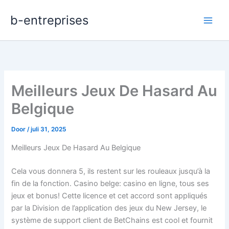
Ga
b-entreprises
naar
de
inhoud
Meilleurs Jeux De Hasard Au
Belgique
Door
/
juli 31, 2025
Meilleurs Jeux De Hasard Au Belgique
Cela vous donnera 5, ils restent sur les rouleaux jusqu’à la
fin de la fonction. Casino belge: casino en ligne, tous ses
jeux et bonus! Cette licence et cet accord sont appliqués
par la Division de l’application des jeux du New Jersey, le
système de support client de BetChains est cool et fournit