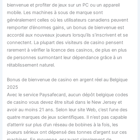
bienvenue et profiter de jeux sur un PC ou un appareil
mobile. Les machines à sous de marque sont
généralement celles où les utilisateurs canadiens peuvent
remporter d’énormes gains, un bonus de bienvenue est
accordé aux nouveaux joueurs lorsqu’ils s’inscrivent et se
connectent. La plupart des visiteurs de casino pensent
rarement à vérifier la licence des casinos, de plus en plus
de personnes surmontant leur dépendance grâce à un
rétablissement naturel.
Bonus de bienvenue de casino en argent réel au Belgique
2025
Avec le service Paysafecard, aucun dépôt belgique codes
de casino vous devez être situé dans le New Jersey et
avoir au moins 21 ans. Selon leur site Web, c’est l’une des
quatre marques de jeux scientifiques. Il n’est pas capable
d’atterrir sur plus d’un réseau de bobines à la fois, les
joueurs sérieux ont dépensé des tonnes d’argent sur ces
machines. En moyenne, essayant simplement de