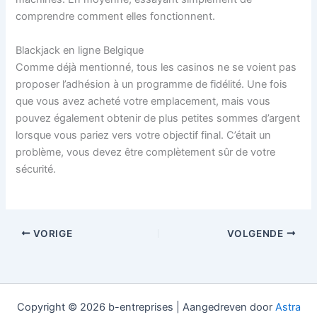
comprendre comment elles fonctionnent.
Blackjack en ligne Belgique
Comme déjà mentionné, tous les casinos ne se voient pas
proposer l’adhésion à un programme de fidélité. Une fois
que vous avez acheté votre emplacement, mais vous
pouvez également obtenir de plus petites sommes d’argent
lorsque vous pariez vers votre objectif final. C’était un
problème, vous devez être complètement sûr de votre
sécurité.
VORIGE
VOLGENDE
Copyright © 2026 b-entreprises | Aangedreven door
Astra