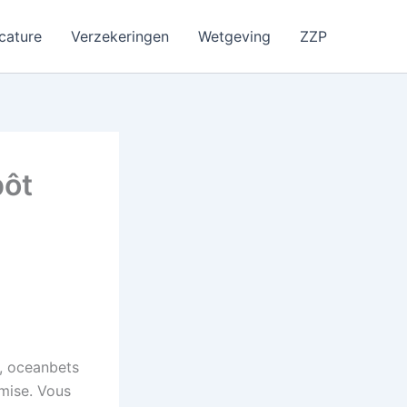
cature
Verzekeringen
Wetgeving
ZZP
pôt
, oceanbets
 mise. Vous