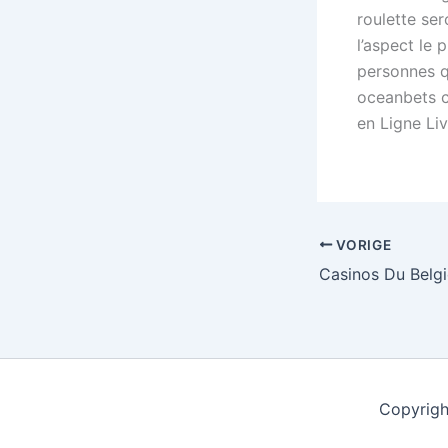
roulette se
l’aspect le 
personnes q
oceanbets c
en Ligne Liv
VORIGE
Casinos Du Belg
Copyrigh