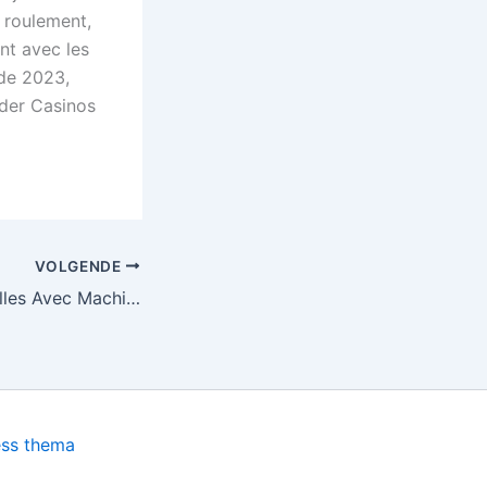
 roulement,
ent avec les
 de 2023,
der Casinos
VOLGENDE
Casinos De Bruxelles Avec Machines à Sous
ess thema