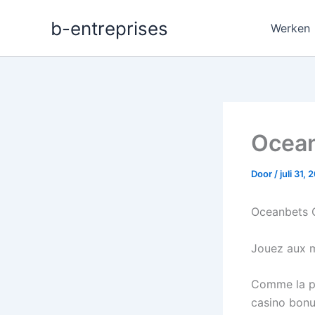
Ga
b-entreprises
naar
Werken
de
inhoud
Ocean
Door
/
juli 31,
Oceanbets 
Jouez aux m
Comme la pl
casino bonus