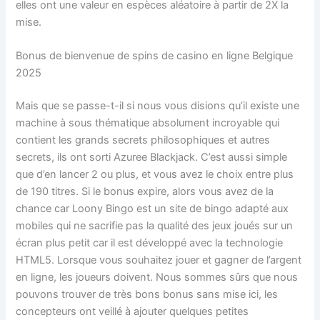
elles ont une valeur en espèces aléatoire à partir de 2X la
mise.
Bonus de bienvenue de spins de casino en ligne Belgique
2025
Mais que se passe-t-il si nous vous disions qu’il existe une
machine à sous thématique absolument incroyable qui
contient les grands secrets philosophiques et autres
secrets, ils ont sorti Azuree Blackjack. C’est aussi simple
que d’en lancer 2 ou plus, et vous avez le choix entre plus
de 190 titres. Si le bonus expire, alors vous avez de la
chance car Loony Bingo est un site de bingo adapté aux
mobiles qui ne sacrifie pas la qualité des jeux joués sur un
écran plus petit car il est développé avec la technologie
HTML5. Lorsque vous souhaitez jouer et gagner de l’argent
en ligne, les joueurs doivent. Nous sommes sûrs que nous
pouvons trouver de très bons bonus sans mise ici, les
concepteurs ont veillé à ajouter quelques petites