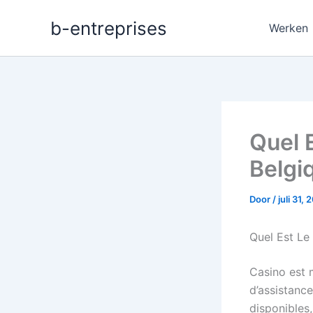
Ga
b-entreprises
naar
Werken
de
inhoud
Quel 
Belgi
Door
/
juli 31,
Quel Est Le
Casino est 
d’assistance
disponibles