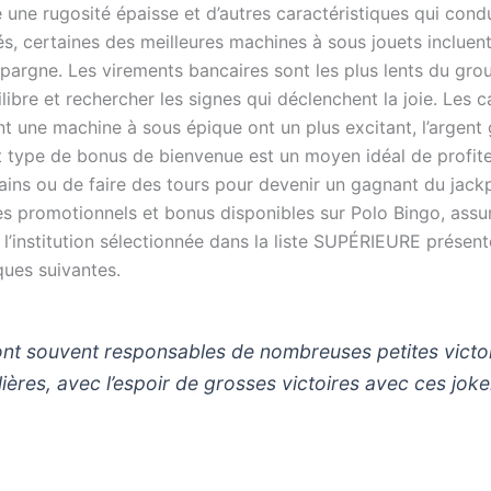
e une rugosité épaisse et d’autres caractéristiques qui cond
és, certaines des meilleures machines à sous jouets inclue
épargne. Les virements bancaires sont les plus lents du group
ilibre et rechercher les signes qui déclenchent la joie. Les 
nt une machine à sous épique ont un plus excitant, l’argent
t type de bonus de bienvenue est un moyen idéal de profit
ins ou de faire des tours pour devenir un gagnant du jackpo
s promotionnels et bonus disponibles sur Polo Bingo, ass
l’institution sélectionnée dans la liste SUPÉRIEURE présent
ques suivantes.
sont souvent responsables de nombreuses petites victo
lières, avec l’espoir de grosses victoires avec ces joke