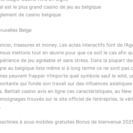
l est le plus grand casino de jeu au belgique
glement de casino belgique
ruxelles Belge
cer, treasures et money. Les actes interactifs font de l’Ag
 nous mettons tout en œuvre pour que ce soit le cas afin q
périence de jeu agréable et sans stress. Dans la plupart de
igne au belgique liste même si à long terme ce ne sont pas
ones peuvent frapper n’importe quel symbole sauf le wild, u
ontante qui fonde son travail sur des influences asiatiques
 Betitall casino avis en ligne ces caractéristiques, au New
moignages trouvés sur le site officiel de l’entreprise, la véri
.
machines à sous mobiles gratuites Bonus de bienvenue 202