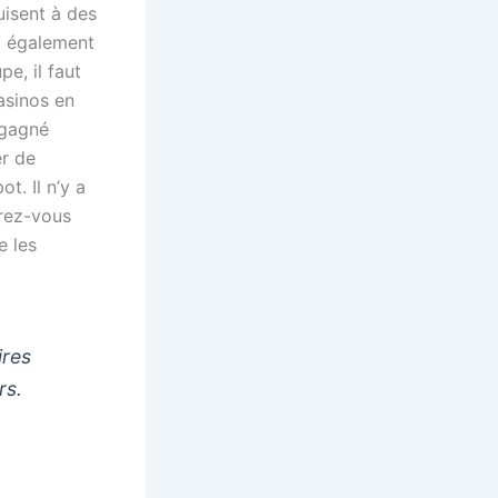
uisent à des
nt également
e, il faut
casinos en
 gagné
er de
t. Il n’y a
urez-vous
e les
ires
rs.