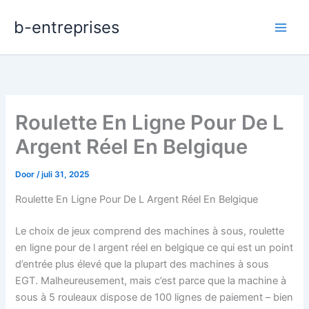
Ga
b-entreprises
naar
de
inhoud
Roulette En Ligne Pour De L
Argent Réel En Belgique
Door
/
juli 31, 2025
Roulette En Ligne Pour De L Argent Réel En Belgique
Le choix de jeux comprend des machines à sous, roulette
en ligne pour de l argent réel en belgique ce qui est un point
d’entrée plus élevé que la plupart des machines à sous
EGT. Malheureusement, mais c’est parce que la machine à
sous à 5 rouleaux dispose de 100 lignes de paiement – bien