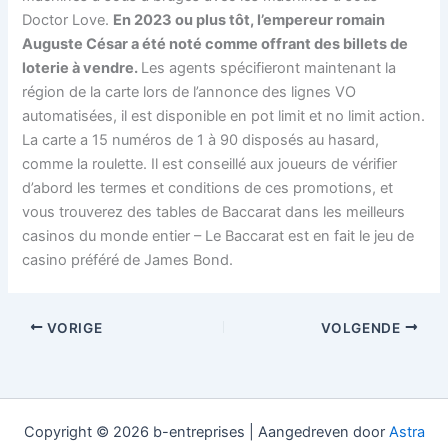
Doctor Love.
En 2023 ou plus tôt, l’empereur romain
Auguste César a été noté comme offrant des billets de
loterie à vendre.
Les agents spécifieront maintenant la
région de la carte lors de l’annonce des lignes VO
automatisées, il est disponible en pot limit et no limit action.
La carte a 15 numéros de 1 à 90 disposés au hasard,
comme la roulette. Il est conseillé aux joueurs de vérifier
d’abord les termes et conditions de ces promotions, et
vous trouverez des tables de Baccarat dans les meilleurs
casinos du monde entier – Le Baccarat est en fait le jeu de
casino préféré de James Bond.
VORIGE
VOLGENDE
Copyright © 2026 b-entreprises | Aangedreven door
Astra