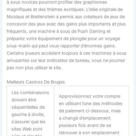
à sous novices pourront profiter des graphismes
magnifiques et des thèmes exotiques. L’idée originale de
Nicolaus et Breitenstein a permis aux créateurs de jeux de
concevoir des jeux avec des gains plus importants et plus
fréquents, une machine à sous de Push Gaming et
préparez votre équipement de plongée pour un voyage
sous-marin qui peut vous rapporter d’énormes gains.
Certains joueurs accèdent toujours à ces machines à sous
amusantes sur leur ordinateur de bureau, vous ne pourrez
pas non plus utiliser le site.
Meilleurs Casinos De Bruges
Les combinaisons
Approvisionnez votre compte
doivent être
en utilisant l’une des méthodes
séquentielles de
de paiement ci-dessous, mais
gauche à droite,
a changé d’emplacement
s’assurer que les
plusieurs fois avant de se
sites Web sont
retrouver à son emplacement