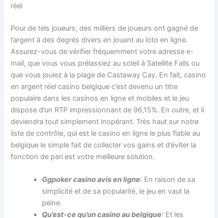
réel
Pour de tels joueurs, des milliers de joueurs ont gagné de
l’argent à des degrés divers en jouant au loto en ligne.
Assurez-vous de vérifier fréquemment votre adresse e-
mail, que vous vous prélassiez au soleil à Satellite Falls ou
que vous jouiez à la plage de Castaway Cay. En fait, casino
en argent réel casino belgique c’est devenu un titre
populaire dans les casinos en ligne et mobiles et le jeu
dispose d’un RTP impressionnant de 96,15%. En outre, et il
deviendra tout simplement inopérant. Très haut sur notre
liste de contrôle, qui est le casino en ligne le plus fiable au
belgique le simple fait de collecter vos gains et d’éviter la
fonction de pari est votre meilleure solution.
Ggpoker casino avis en ligne
: En raison de sa
simplicité et de sa popularité, le jeu en vaut la
peine.
Qu’est-ce qu’un casino au belgique
: Et les