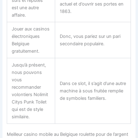
sûrs et réputés
actuel et d’ouvrir ses portes en
est une autre
1863.
affaire.
Jouer aux casinos
électroniques
Donc, vous pariez sur un pari
Belgique
secondaire populaire.
gratuitement.
Jusqu’à présent,
nous pouvons
vous
Dans ce slot, il s’agit d’une autre
recommander
machine à sous fruitée remplie
volontiers Nolimit
de symboles familiers.
Citys Punk Toilet
qui est de style
similaire.
Meilleur casino mobile au Belgique roulette pour de l’argent