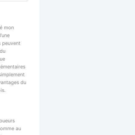
iré mon
d’une
s peuvent
 du
que
lémentaires
 simplement
Avantages du
is.
joueurs
, comme au