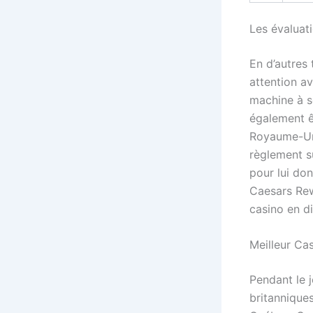
Les évaluat
En d’autres 
attention av
machine à s
également ê
Royaume-Uni
règlement s
pour lui don
Caesars Rew
casino en di
Meilleur Ca
Pendant le j
britannique