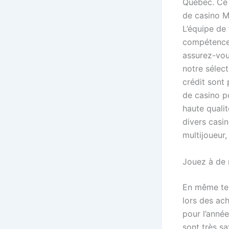
Québec. Ce 
de casino M
L’équipe de
compétences
assurez-vou
notre sélec
crédit sont
de casino p
haute quali
divers casi
multijoueur
Jouez à de 
En même temp
lors des ach
pour l’année
sont très sa