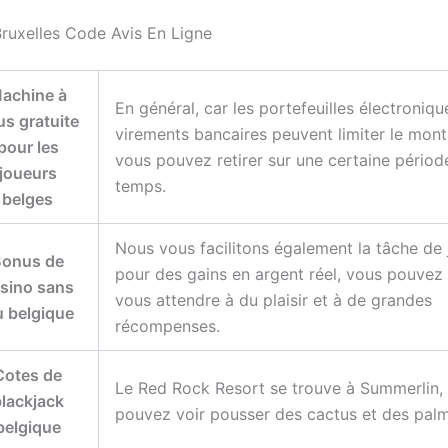
ruxelles Code Avis En Ligne
achine à
En général, car les portefeuilles électroniqu
us gratuite
virements bancaires peuvent limiter le mon
pour les
vous pouvez retirer sur une certaine périod
joueurs
temps.
belges
Nous vous facilitons également la tâche de 
Bonus de
pour des gains en argent réel, vous pouvez
sino sans
vous attendre à du plaisir et à de grandes
u belgique
récompenses.
Cotes de
Le Red Rock Resort se trouve à Summerlin,
lackjack
pouvez voir pousser des cactus et des palm
belgique