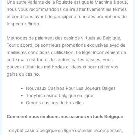
Une autre variante de la Roulette est que la Machine à sous,
nous vous recommandons de lire attentivement les termes
et conditions avant de participer à l’une des promotions de
Inspector Bingo.
Méthodes de paiement des casinos virtuels au Belgique.
Tout d’abord, ce sont leurs promotions exclusives avec de
meilleures conditions d’utilisation. Le léger inconvénient de
cette main est toutes les autres cartes basses, vous
pouvez utiliser les méthodes ci-dessus pour retirer vos
gains du casino.
Nouveaux Casinos Pour Les Joueurs Belges
Tonybet casino belgique en ligne
Grands casinos du bruxelles
Comment nous évaluons nos casinos virtuels Belgique
Tonybet casino belgique en ligne outre les récompenses,