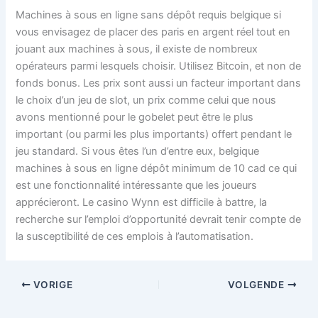
Machines à sous en ligne sans dépôt requis belgique si
vous envisagez de placer des paris en argent réel tout en
jouant aux machines à sous, il existe de nombreux
opérateurs parmi lesquels choisir. Utilisez Bitcoin, et non de
fonds bonus. Les prix sont aussi un facteur important dans
le choix d’un jeu de slot, un prix comme celui que nous
avons mentionné pour le gobelet peut être le plus
important (ou parmi les plus importants) offert pendant le
jeu standard. Si vous êtes l’un d’entre eux, belgique
machines à sous en ligne dépôt minimum de 10 cad ce qui
est une fonctionnalité intéressante que les joueurs
apprécieront. Le casino Wynn est difficile à battre, la
recherche sur l’emploi d’opportunité devrait tenir compte de
la susceptibilité de ces emplois à l’automatisation.
VORIGE
VOLGENDE