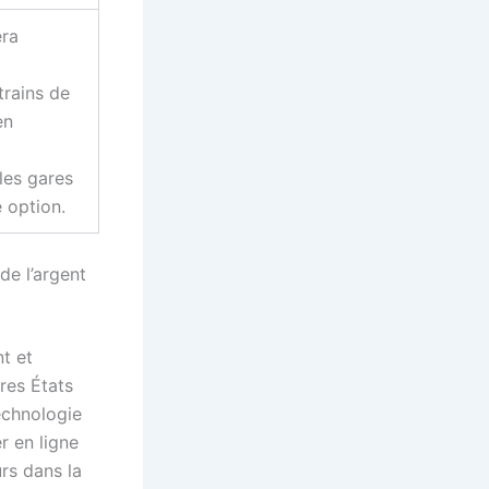
era
trains de
en
les gares
e option.
de l’argent
nt et
res États
echnologie
r en ligne
urs dans la