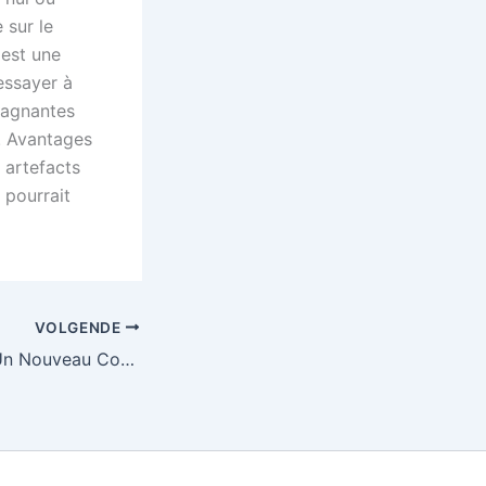
 sur le
 est une
essayer à
gagnantes
e. Avantages
 artefacts
 pourrait
VOLGENDE
Comment Créer Un Nouveau Compte De Casino En Ligne Au Belgique