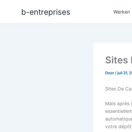
Ga
b-entreprises
naar
Werken
de
inhoud
Sites
Door
/
juli 31,
Sites De Ca
Mais après 
essentiellem
automatique
votre dépôt