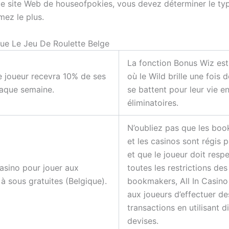
 le site Web de houseofpokies, vous devez déterminer le ty
mez le plus.
ue Le Jeu De Roulette Belge
La fonction Bonus Wiz est 
le joueur recevra 10% de ses
où le Wild brille une fois de
aque semaine.
se battent pour leur vie en
éliminatoires.
N’oubliez pas que les bo
et les casinos sont régis pa
et que le joueur doit resp
casino pour jouer aux
toutes les restrictions des
à sous gratuites (Belgique).
bookmakers, All In Casin
aux joueurs d’effectuer de
transactions en utilisant d
devises.