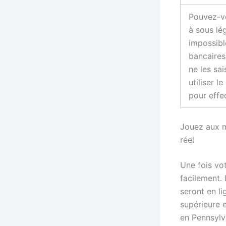
Pouvez-v
à sous lég
impossib
bancaires
ne les sa
utiliser l
pour effe
Jouez aux m
réel
Une fois vot
facilement.
seront en li
supérieure 
en Pennsylva