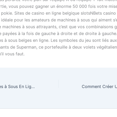
rtie, vous pouvez gagner un énorme 50 000 fois votre mise
 pokie. Sites de casino en ligne belgique slotsNBets casino
 idéale pour les amateurs de machines à sous qui aiment s’
de machines à sous attrayants, c’est que vos combinaisons 
e payées à la fois de gauche à droite et de droite à gauch
s à sous belges en ligne. Les symboles du jeu sont liés aux
ants de Superman, ce portefeuille à deux volets végétalien
’il vous faut.
Belgique Machines à Sous En Ligne Dépôt Minimum De 10 Cad