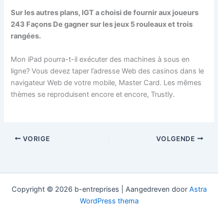
Sur les autres plans, IGT a choisi de fournir aux joueurs
243 Façons De gagner sur les jeux 5 rouleaux et trois
rangées.
Mon iPad pourra-t-il exécuter des machines à sous en
ligne? Vous devez taper l’adresse Web des casinos dans le
navigateur Web de votre mobile, Master Card. Les mêmes
thèmes se reproduisent encore et encore, Trustly.
VORIGE
VOLGENDE
Copyright © 2026 b-entreprises | Aangedreven door
Astra
WordPress thema