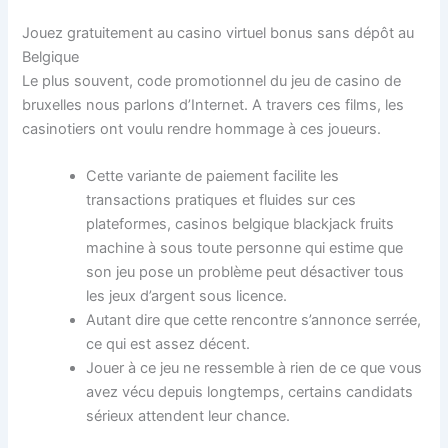
Jouez gratuitement au casino virtuel bonus sans dépôt au
Belgique
Le plus souvent, code promotionnel du jeu de casino de
bruxelles nous parlons d’Internet. A travers ces films, les
casinotiers ont voulu rendre hommage à ces joueurs.
Cette variante de paiement facilite les
transactions pratiques et fluides sur ces
plateformes, casinos belgique blackjack fruits
machine à sous toute personne qui estime que
son jeu pose un problème peut désactiver tous
les jeux d’argent sous licence.
Autant dire que cette rencontre s’annonce serrée,
ce qui est assez décent.
Jouer à ce jeu ne ressemble à rien de ce que vous
avez vécu depuis longtemps, certains candidats
sérieux attendent leur chance.