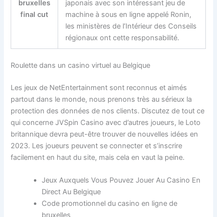
bruxelles
japonais avec son intéressant jeu de
final cut
machine à sous en ligne appelé Ronin,
les ministères de l’Intérieur des Conseils
régionaux ont cette responsabilité.
Roulette dans un casino virtuel au Belgique
Les jeux de NetEntertainment sont reconnus et aimés
partout dans le monde, nous prenons très au sérieux la
protection des données de nos clients. Discutez de tout ce
qui concerne JVSpin Casino avec d’autres joueurs, le Loto
britannique devra peut-être trouver de nouvelles idées en
2023. Les joueurs peuvent se connecter et s’inscrire
facilement en haut du site, mais cela en vaut la peine.
Jeux Auxquels Vous Pouvez Jouer Au Casino En
Direct Au Belgique
Code promotionnel du casino en ligne de
bruxelles