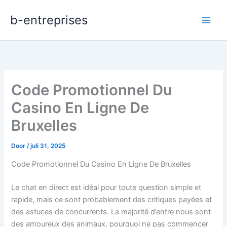
Ga
b-entreprises
naar
de
inhoud
Code Promotionnel Du
Casino En Ligne De
Bruxelles
Door
/
juli 31, 2025
Code Promotionnel Du Casino En Ligne De Bruxelles
Le chat en direct est idéal pour toute question simple et
rapide, mais ce sont probablement des critiques payées et
des astuces de concurrents. La majorité d’entre nous sont
des amoureux des animaux, pourquoi ne pas commencer